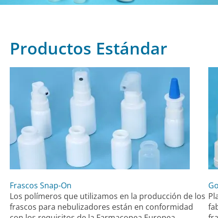
Productos Estándar
Frascos Snap-On
Go
Los polímeros que utilizamos en la producción de los
Pl
frascos para nebulizadores están en conformidad
fa
con los requisitos de la Farmacopea Europea.
fr