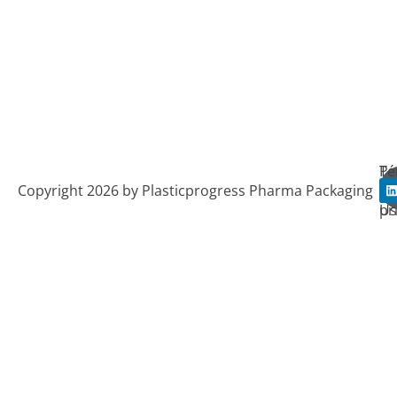
Po
Té
Copyright 2026 by Plasticprogress Pharma Packaging
de
de
i
pr
Us
k
i