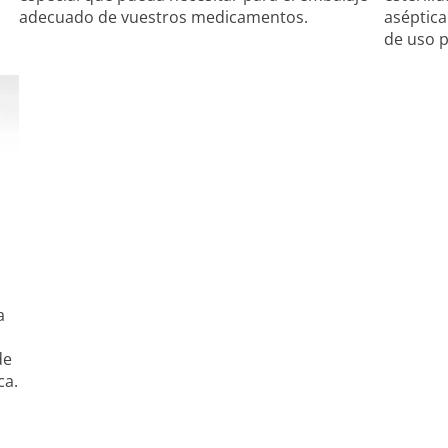
adecuado de vuestros medicamentos.
aséptica
de uso p
a
de
ca.