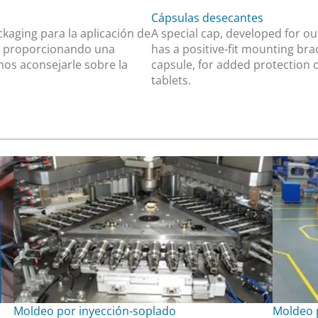
Cápsulas desecantes
aging para la aplicación de
A special cap, developed for ou
as, proporcionando una
has a positive-fit mounting bra
os aconsejarle sobre la
capsule, for added protection 
tablets.
Moldeo por inyección-soplado
Moldeo 