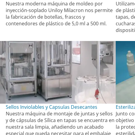
Nuestra moderna máquina de moldeo por
Utiliza
inyección-soplado Uniloy Milacron nos permite
de plást
la fabricación de botellas, frascos y
tapas, d
contenedores de plástico de 5,0 ml a 500 ml.
cucharas
disposit
Sellos Inviolables y Capsulas Desecantes
Esteriliz
Nuestra máquina de montaje de juntas y sellos
Junto c
y de cápsulas de Sílica en tapas se encuentra en
objetivo
nuestra sala limpia, añadiendo un acabado
la prote
especial que pueda necesitar para el embalaje
esterili