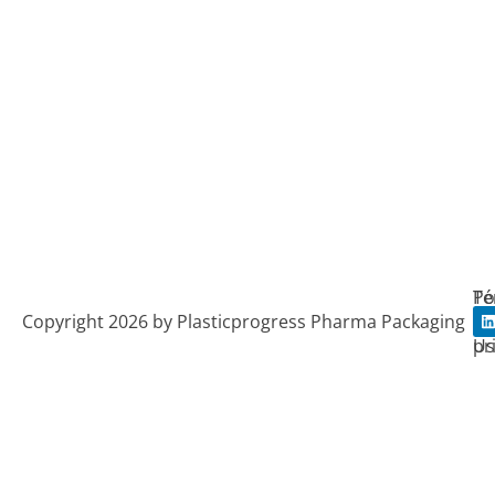
Po
Té
Copyright 2026 by Plasticprogress Pharma Packaging
de
de
i
pr
Us
k
i