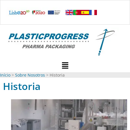
Ir
para
o
conteúdo
Menu
Início
Sobre Nosotros
Historia
Historia